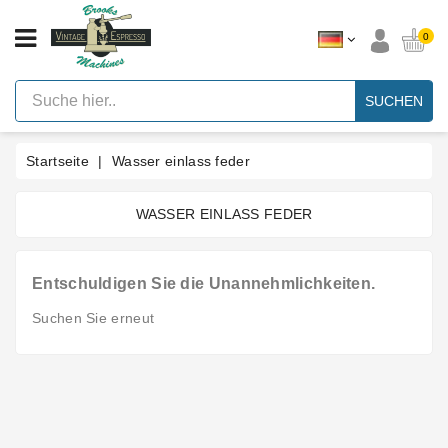
KATEGORIE
0
Vintage
Hebel
SUCHEN
Espresso
Maschinen
Startseite
Wasser einlass feder
Faema
E61
Espresso
Maschine
WASSER EINLASS FEDER
Marke
Entschuldigen Sie die Unannehmlichkeiten.
Zubehör
Suchen Sie erneut
Ersatzteile
Nach
Kategorie
Blog
Kundenspezifische
Dichtungen