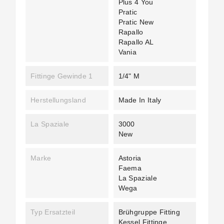
Plus 4 You
Pratic
Pratic New
Rapallo
Rapallo AL
Vania
Fittinge Gewinde 1
1/4" M
Herstellungsland
Made In Italy
La Spaziale
3000
New
Marke
Astoria
Faema
La Spaziale
Wega
Typ Ersatzteil
Brühgruppe Fitting
Kessel Fittinge