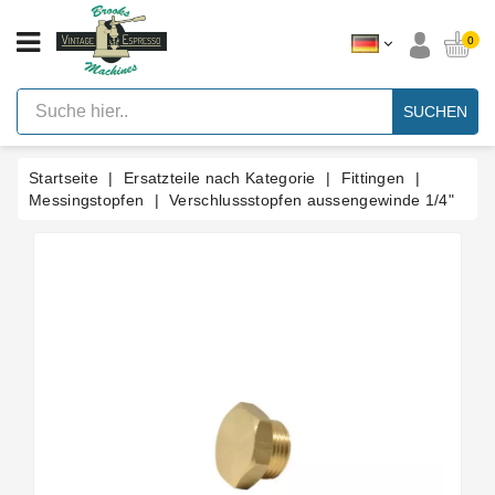
KATEGORIE
0
Vintage
Hebel
SUCHEN
Espresso
Maschinen
Startseite
Ersatzteile nach Kategorie
Fittingen
Faema
E61
Messingstopfen
Verschlussstopfen aussengewinde 1/4"
Espresso
Maschine
Marke
Zubehör
Ersatzteile
Nach
Kategorie
Blog
Kundenspezifische
Dichtungen