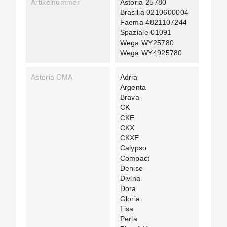
Artikelnummer
Astoria 25780
Brasilia 0210600004
Faema 4821107244
Spaziale 01091
Wega WY25780
Wega WY4925780
Astoria CMA
Adria
Argenta
Brava
CK
CKE
CKX
CKXE
Calypso
Compact
Denise
Divina
Dora
Gloria
Lisa
Perla