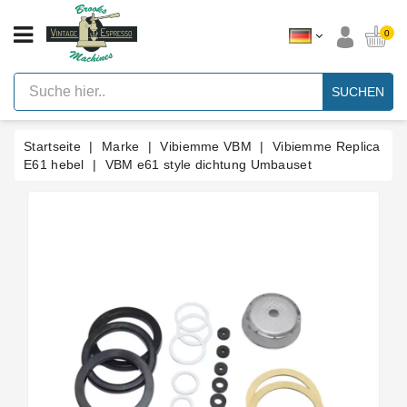
KATEGORIE
0
Vintage
Hebel
SUCHEN
Espresso
Maschinen
Startseite
Marke
Vibiemme VBM
Vibiemme Replica
Faema
E61
E61 hebel
VBM e61 style dichtung Umbauset
Espresso
Maschine
Marke
Zubehör
Ersatzteile
Nach
Kategorie
Blog
Kundenspezifische
Dichtungen