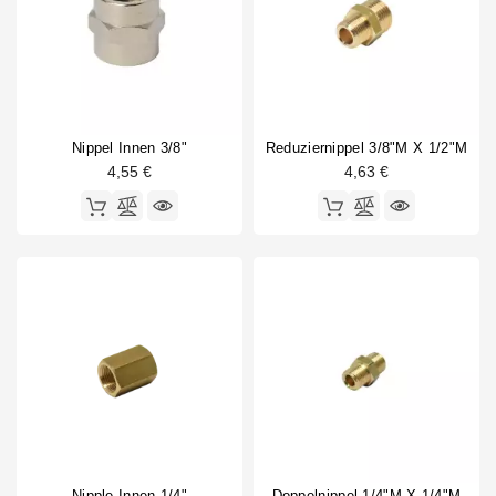
Nippel Innen 3/8"
Reduziernippel 3/8"M X 1/2"M
4,55 €
4,63 €
Nipple Innen 1/4"
Doppelnippel 1/4"M X 1/4"M