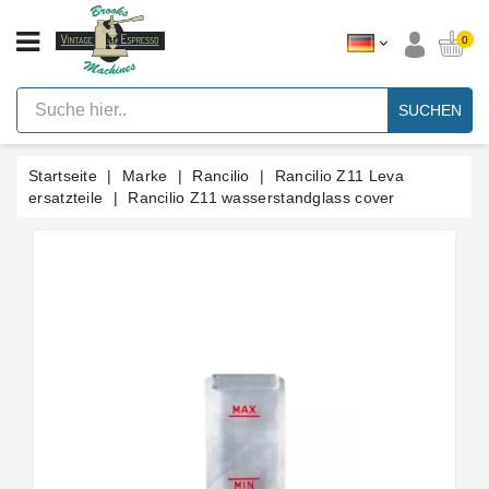
KATEGORIE
0
Vintage
Hebel
SUCHEN
Espresso
Maschinen
Startseite
Marke
Rancilio
Rancilio Z11 Leva
Faema
E61
ersatzteile
Rancilio Z11 wasserstandglass cover
Espresso
Maschine
Marke
Zubehör
Ersatzteile
Nach
Kategorie
Blog
Kundenspezifische
Dichtungen