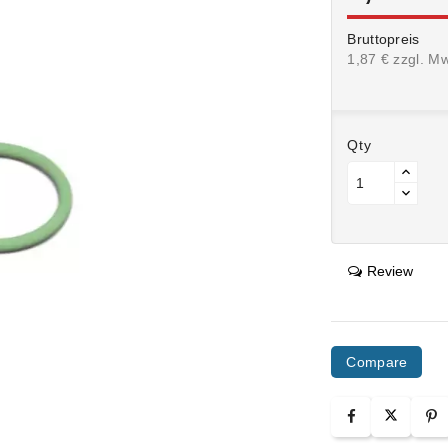
Bruttopreis
1,87 € zzgl. M
Qty
Review
Compare