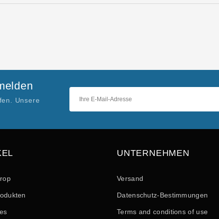
nmelden
ufen. Unsere
KEL
UNTERNEHMEN
drop
Versand
odukten
Datenschutz-Bestimmungen
les
Terms and conditions of use