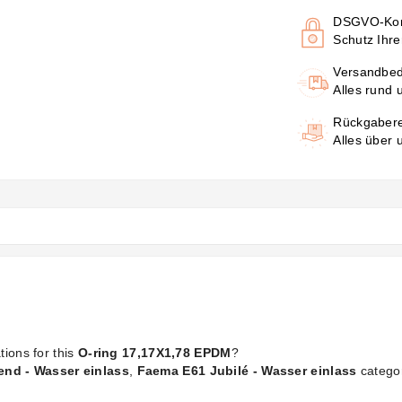
DSGVO-Kon
Schutz Ihre
Versandbe
Alles rund 
Rückgaber
Alles über
tions for this
O-ring 17,17X1,78 EPDM
?
nd - Wasser einlass
,
Faema E61 Jubilé - Wasser einlass
catego