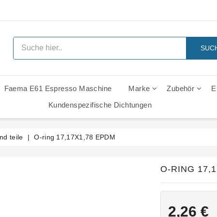
SUC
Faema E61 Espresso Maschine
Marke
Zubehör
E
 Ersatzteile
Rancilio Classe 6 Leva Ersatzteile
Rancilio Classe 7 Leva Ersatzteile
Rancilio Z11 Leva Ersatzteile
Gaggia Italia Gruppe - Ersatzt
Kundenspezifische Dichtungen
d teile
O-ring 17,17X1,78 EPDM
O-RING 17,
2,26 €