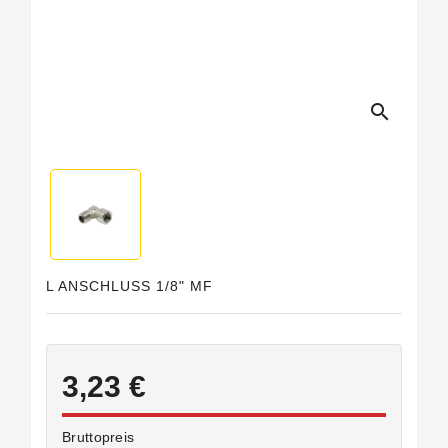
search
L ANSCHLUSS 1/8" MF
3,23 €
Bruttopreis