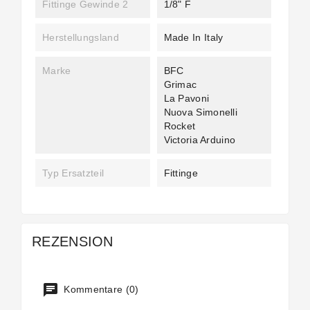
Fittinge Gewinde 2
1/8" F
Herstellungsland
Made In Italy
Marke
BFC
Grimac
La Pavoni
Nuova Simonelli
Rocket
Victoria Arduino
Typ Ersatzteil
Fittinge
REZENSION
Kommentare (0)