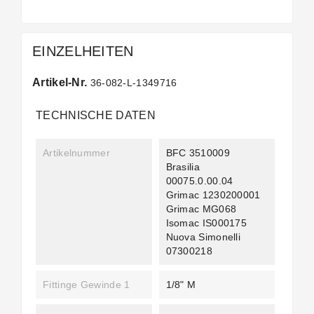
EINZELHEITEN
Artikel-Nr.
36-082-L-1349716
TECHNISCHE DATEN
Artikelnummer
BFC 3510009
Brasilia
00075.0.00.04
Grimac 1230200001
Grimac MG068
Isomac IS000175
Nuova Simonelli
07300218
Fittinge Gewinde 1
1/8" M