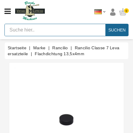
KATEGORIE
0
Vintage
Hebel
SUCHEN
Espresso
Maschinen
Startseite
Marke
Rancilio
Rancilio Classe 7 Leva
Faema
E61
ersatzteile
Flachdichtung 13,5x4mm
Espresso
Maschine
Marke
Zubehör
Ersatzteile
Nach
Kategorie
Blog
Kundenspezifische
Dichtungen