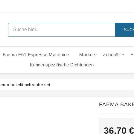
SUC
Faema E61 Espresso Maschine
Marke
Zubehör
E
 Ersatzteile
Rancilio Classe 6 Leva Ersatzteile
Rancilio Classe 7 Leva Ersatzteile
Rancilio Z11 Leva Ersatzteile
Gaggia Italia Gruppe - Ersatzt
Kundenspezifische Dichtungen
ema bakelit schraube set
FAEMA BAK
36,70 