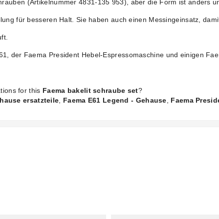
rauben (Artikelnummer 4831-135 953), aber die Form ist anders und
lung für besseren Halt. Sie haben auch einen Messingeinsatz, damit 
ft.
 E61, der Faema President Hebel-Espressomaschine und einigen F
tions for this
Faema bakelit schraube set
?
hause ersatzteile
,
Faema E61 Legend - Gehause
,
Faema Preside