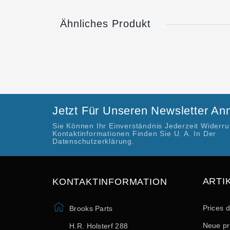
Ähnliches Produkt
Jetzt Für Unseren Newsletter A
Sie Können Ihr Einverständnis Jederzeit Widerr
Kontaktinformationen Finden Sie U. A. In Der
Datenschutzerklärung.
ARTI
KONTAKTINFORMATION
Prices 
Brooks Parts
Neue pr
H.R. Holsterf 288