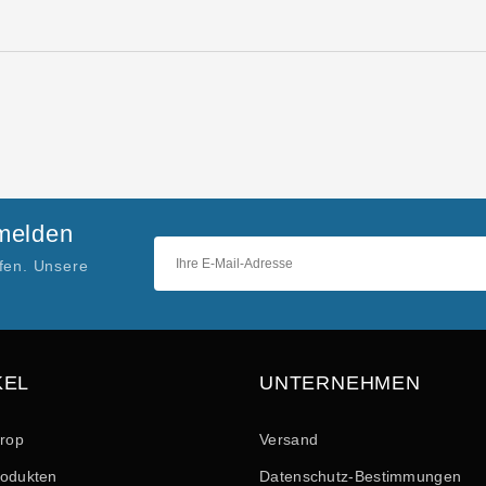
nmelden
ufen. Unsere
KEL
UNTERNEHMEN
drop
Versand
odukten
Datenschutz-Bestimmungen