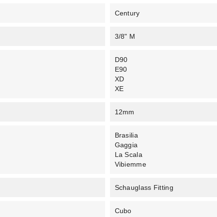
Century
3/8" M
D90
E90
XD
XE
12mm
Brasilia
Gaggia
La Scala
Vibiemme
Schauglass Fitting
Cubo