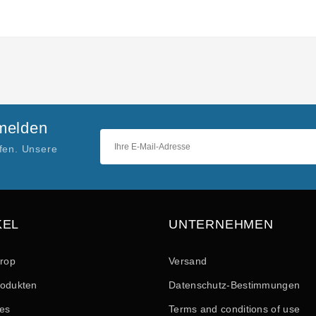
nmelden
ufen. Unsere
KEL
UNTERNEHMEN
drop
Versand
odukten
Datenschutz-Bestimmungen
les
Terms and conditions of use