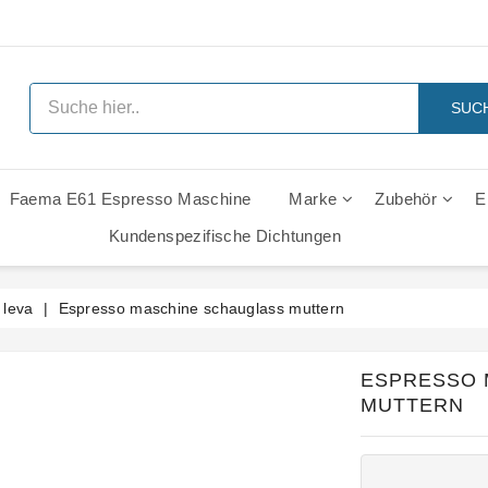
SUC
Faema E61 Espresso Maschine
Marke
Zubehör
E
 Ersatzteile
Rancilio Classe 6 Leva Ersatzteile
Rancilio Classe 7 Leva Ersatzteile
Rancilio Z11 Leva Ersatzteile
Gaggia Italia Gruppe - Ersatzt
Kundenspezifische Dichtungen
 leva
Espresso maschine schauglass muttern
ESPRESSO 
MUTTERN