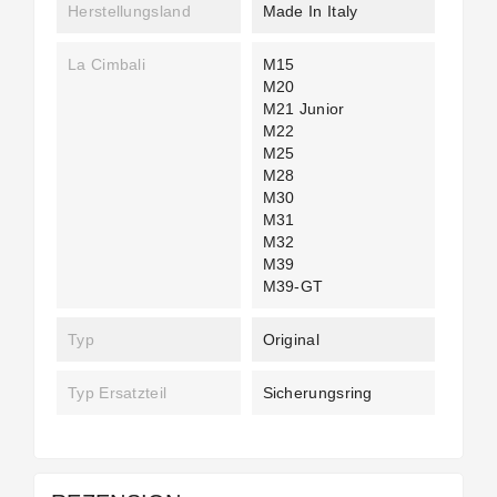
Herstellungsland
Made In Italy
La Cimbali
M15
M20
M21 Junior
M22
M25
M28
M30
M31
M32
M39
M39-GT
Typ
Original
Typ Ersatzteil
Sicherungsring