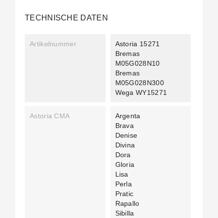
TECHNISCHE DATEN
Artikelnummer
Astoria 15271
Bremas
M05G028N10
Bremas
M05G028N300
Wega WY15271
Astoria CMA
Argenta
Brava
Denise
Divina
Dora
Gloria
Lisa
Perla
Pratic
Rapallo
Sibilla