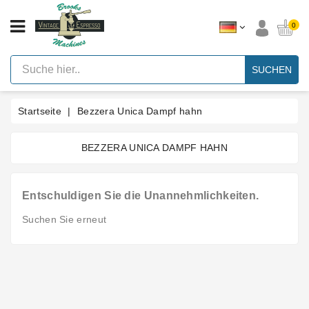
KATEGORIE
0
Vintage
Hebel
SUCHEN
Espresso
Maschinen
Startseite
Bezzera Unica Dampf hahn
Faema
E61
Espresso
Maschine
BEZZERA UNICA DAMPF HAHN
Marke
Entschuldigen Sie die Unannehmlichkeiten.
Zubehör
Suchen Sie erneut
Ersatzteile
Nach
Kategorie
Blog
Kundenspezifische
Dichtungen