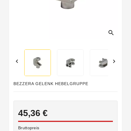
search


BEZZERA GELENK HEBELGRUPPE
45,36 €
Bruttopreis