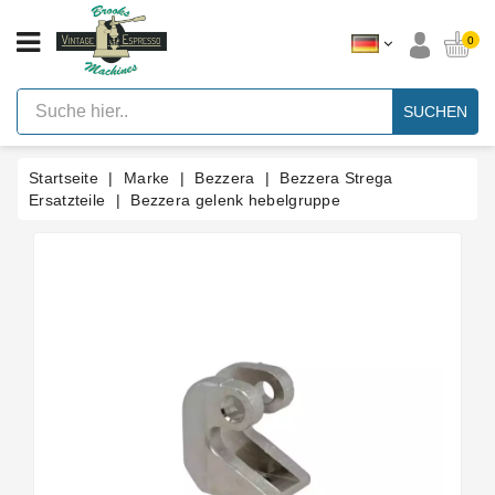
KATEGORIE
0
Vintage
Hebel
SUCHEN
Espresso
Maschinen
Startseite
Marke
Bezzera
Bezzera Strega
Faema
E61
Ersatzteile
Bezzera gelenk hebelgruppe
Espresso
Maschine
Marke
Zubehör
Ersatzteile
Nach
Kategorie
Blog
Kundenspezifische
Dichtungen