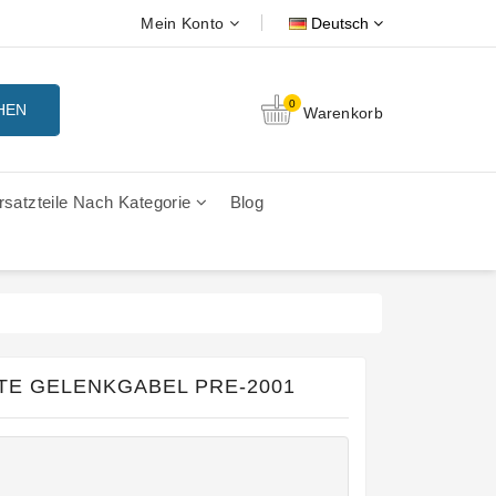
Mein Konto
Deutsch
0
HEN
Warenkorb
rsatzteile Nach Kategorie
Blog
eile
La Cimbali Gran Luce - Ersatzteile
La Cimbali Microcimbali - Liberty Leva
La Cimbali Rubino - Ersatzteile
Vibiemme Replica E61 Hebel
TE GELENKGABEL PRE-2001
€