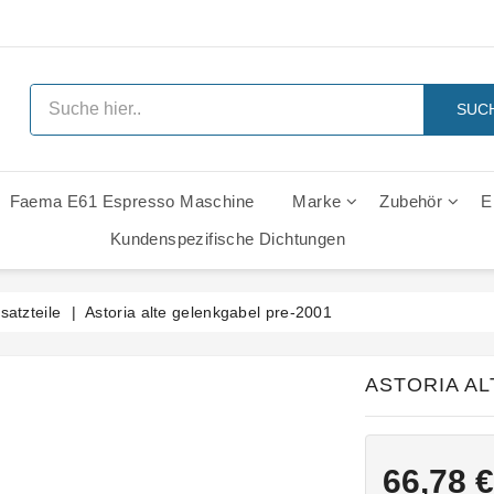
SUC
Faema E61 Espresso Maschine
Marke
Zubehör
E
 Ersatzteile
Rancilio Classe 6 Leva Ersatzteile
Rancilio Classe 7 Leva Ersatzteile
Rancilio Z11 Leva Ersatzteile
Gaggia Italia Gruppe - Ersatzt
Kundenspezifische Dichtungen
satzteile
Astoria alte gelenkgabel pre-2001
ASTORIA AL
66,78 