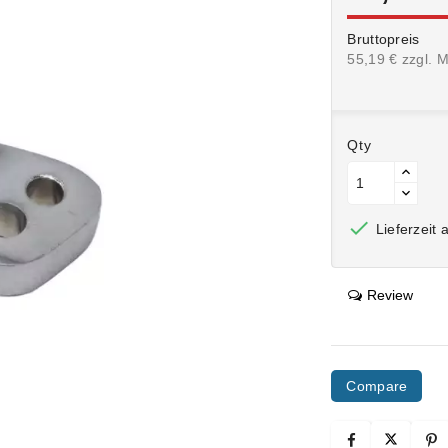
Bruttopreis
55,19 € zzgl. 
Qty

Lieferzeit 
Review
Compare