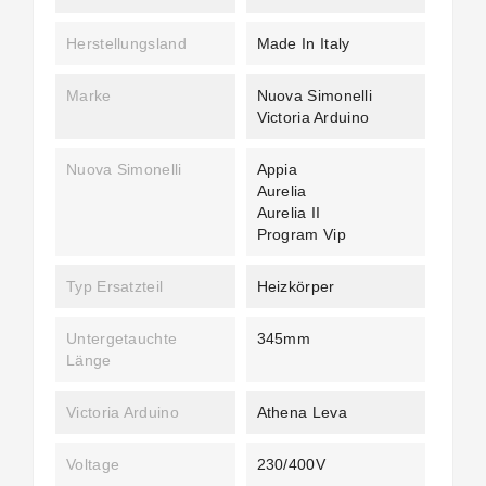
Herstellungsland
Made In Italy
Marke
Nuova Simonelli
Victoria Arduino
Nuova Simonelli
Appia
Aurelia
Aurelia II
Program Vip
Typ Ersatzteil
Heizkörper
Untergetauchte
345mm
Länge
Victoria Arduino
Athena Leva
Voltage
230/400V