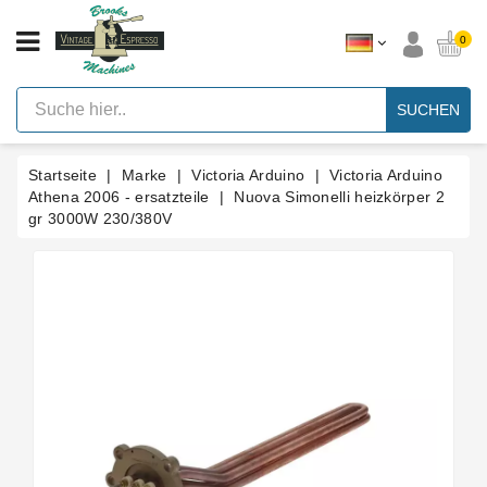
KATEGORIE
0
Vintage
Hebel
SUCHEN
Espresso
Maschinen
Startseite
Marke
Victoria Arduino
Victoria Arduino
Faema
E61
Athena 2006 - ersatzteile
Nuova Simonelli heizkörper 2
Espresso
gr 3000W 230/380V
Maschine
Marke
Zubehör
Ersatzteile
Nach
Kategorie
Blog
Kundenspezifische
Dichtungen