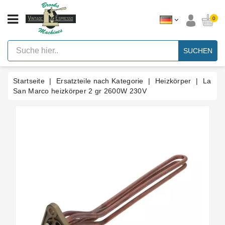
KATEGORIE
0
Vintage
Hebel
SUCHEN
Espresso
Maschinen
Startseite
Ersatzteile nach Kategorie
Heizkörper
La
Faema
E61
San Marco heizkörper 2 gr 2600W 230V
Espresso
Maschine
Marke
Zubehör
Ersatzteile
Nach
Kategorie
Blog
Kundenspezifische
Dichtungen