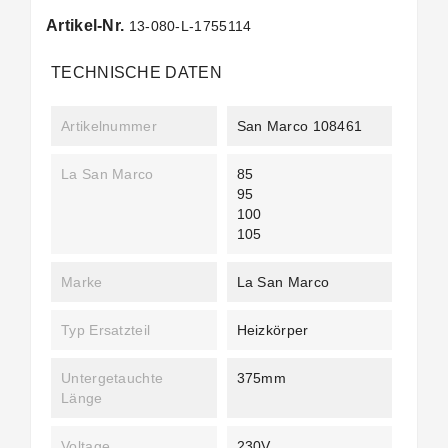
Artikel-Nr.
13-080-L-1755114
TECHNISCHE DATEN
Artikelnummer
San Marco 108461
La San Marco
85
95
100
105
Marke
La San Marco
Typ Ersatzteil
Heizkörper
Untergetauchte
375mm
Länge
Voltage
230V