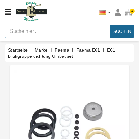
KATEGORIE
0
Vintage
Hebel
SUCHEN
Espresso
Maschinen
Startseite
Marke
Faema
Faema E61
E61
Faema
E61
brühgruppe dichtung Umbauset
Espresso
Maschine
Marke
Zubehör
Ersatzteile
Nach
Kategorie
Blog
Kundenspezifische
Dichtungen