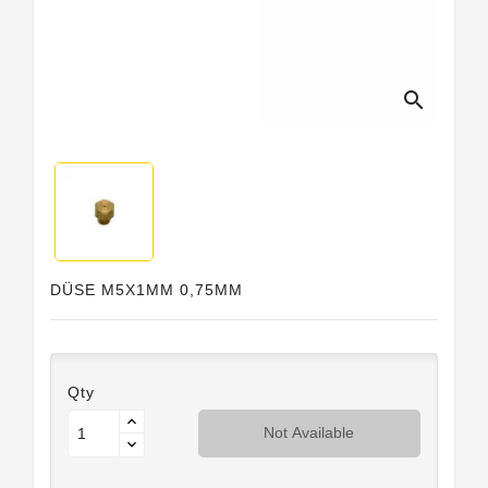
search
DÜSE M5X1MM 0,75MM
Qty
Not Available