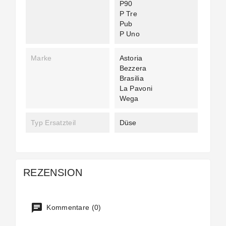
P90
P Tre
Pub
P Uno
Marke
Astoria
Bezzera
Brasilia
La Pavoni
Wega
Typ Ersatzteil
Düse
REZENSION
Kommentare (0)