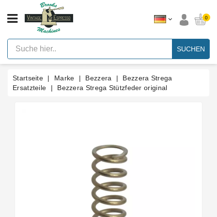
KATEGORIE
0
Vintage
Hebel
SUCHEN
Espresso
Maschinen
Startseite
Marke
Bezzera
Bezzera Strega
Faema
E61
Ersatzteile
Bezzera Strega Stützfeder original
Espresso
Maschine
Marke
Zubehör
Ersatzteile
Nach
Kategorie
Blog
Kundenspezifische
Dichtungen