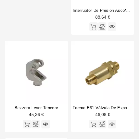
Interruptor De Presión Asco/Sirai P303/T01 3 Fase 20A
88,64 €
Bezzera Lever Tenedor
Faema E61 Válvula De Expansión 3/8
45,36 €
46,08 €