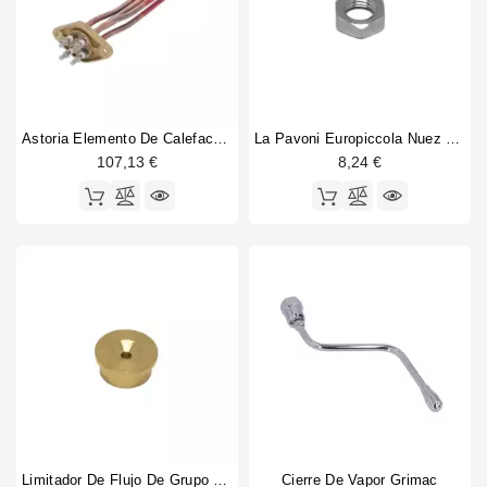
Portafilter gasket
17
Primavera de palanca
6
Primavera del grupo
4
Regulador de nivel
2
Rodamientos
6
Astoria Elemento De Calefacción 2 Grupo 2600W 230V
La Pavoni Europiccola Nuez Cromo
Sonda de nivel
2
107,13 €
8,24 €
Spares
262
Thermostat
4
Tubo de vapor
9
Vajilla de válvula de vapor
10
Válvula de agua Bezzera Elllisse AL
6
Valvula de vapor
11
Válvula de vapor Bezzera Elllisse AL
8
Válvula de vapor completa
4
Válvula de vapor o anillo
10
Válvula del grupo de trabajo
13
Vibiemme Domobar Junior 2B bomba
3
Vibiemme Domobar Junior 2B caldera
12
Limitador De Flujo De Grupo E61 2mm
Cierre De Vapor Grimac
Vibiemme Domobar Junior 2B grupo
25