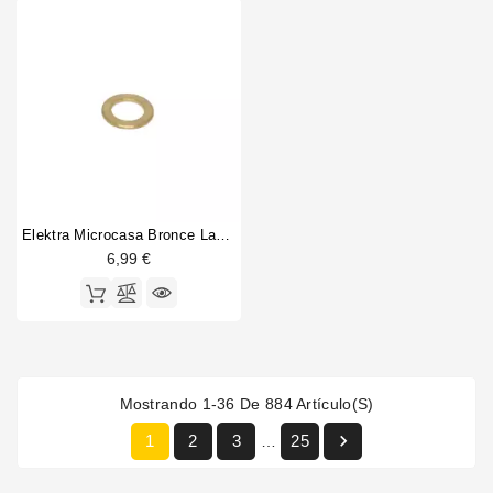
Elektra Microcasa Bronce Lavadora 14,8x9,5x1m M
6,99 €
Mostrando 1-36 De 884 Artículo(s)

1
2
3
25
…