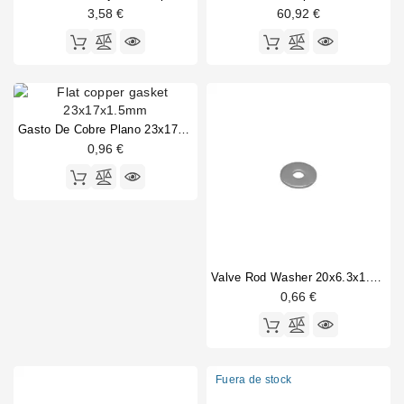
3,58 €
60,92 €
Vibiemme Domobar Junior HX caldera
12
Vibiemme Domobar Super 2B caldera
9
Vibiemme Domobar Super 2B grupo
25
Vibiemme Domobar Super HX caldera
9
Vibiemme Replica grupo de palanca
4
Wega Vela grupo de palanca
24
Gasto De Cobre Plano 23x17x1.5mm
0,96 €
Valve Rod Washer 20x6.3x1.5mm
0,66 €
Fuera de stock