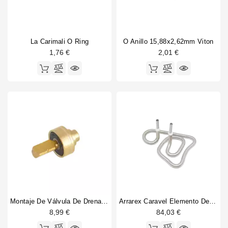
A
Bono de vapor
6
Medida
Cables
3
Caldera de Wega Vela
12
La Carimali O Ring
O Anillo 15,88x2,62mm Viton
Cambio
6
1,76 €
2,01 €
Componentes de válvula de vapor
14
Correa de válvula de vapor
3
Damper
4
Diffuser y titular
1
Entrada de agua Bezzera Elllisse AL
3
Entrada de agua Bezzera Unica
3
Filtro del grupo de cosméticos
2
Gafas de grupo
8
Gasto de grupo
1
Gasto de grupo de renombre
8
Gigleur
2
Grifo de vapor Wega Vela
20
Montaje De Válvula De Drenaje Vibiemme
Arrarex Caravel Elemento De Calefacción 110V
Grupo Bezzera Unica
17
8,99 €
84,03 €
Grupo completo de cervecería
1