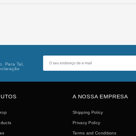
. Para Tal,
eclaração
DUTOS
A NOSSA EMPRESA
drop
Shipping Policy
ducts
Privacy Policy
les
Terms and Conditions