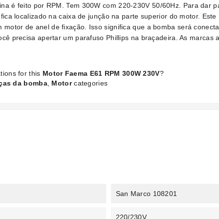
ágina é feito por RPM. Tem 300W com 220-230V 50/60Hz. Para dar par
 e fica localizado na caixa de junção na parte superior do motor. E
m motor de anel de fixação. Isso significa que a bomba será conec
 você precisa apertar um parafuso Phillips na braçadeira. As marca
tions for this
Motor Faema E61 RPM 300W 230V
?
eças da bomba
,
Motor
categories
San Marco 108201
220/230V