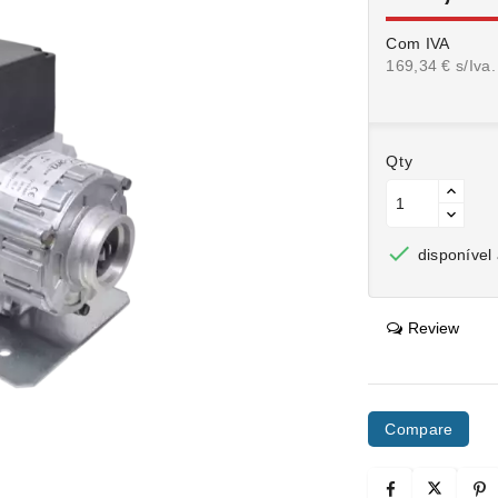
Com IVA
169,34 € s/Iva.
Qty

disponível
Review
Compare