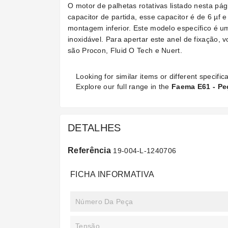
O motor de palhetas rotativas listado nesta p
capacitor de partida, esse capacitor é de 6 µf
montagem inferior. Este modelo específico é u
inoxidável. Para apertar este anel de fixação,
são Procon, Fluid O Tech e Nuert.
Looking for similar items or different specifica
Explore our full range in the
Faema E61 - P
DETALHES
Referência
19-004-L-1240706
FICHA INFORMATIVA
Número Da Peça
Tensão