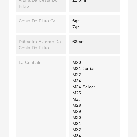
Filtro
Cesto De Filtro Gr.
6gr
7gr
Diâmetro Externo Da
68mm
Cesta Do Filtro
La Cimbali
M20
M21 Junior
M22
M24
M24 Select
M25
M27
M28
M29
M30
M31
M32
M34