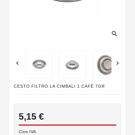
Juntas
Personalizadas
search


CESTO FILTRO LA CIMBALI 1 CAFÉ 7GR
5,15 €
Com IVA