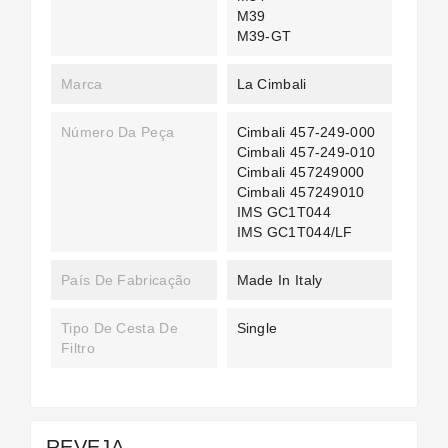
M39
M39-GT
Marca
La Cimbali
Número Da Peça
Cimbali 457-249-000
Cimbali 457-249-010
Cimbali 457249000
Cimbali 457249010
IMS GC1T044
IMS GC1T044/LF
País De Fabricação
Made In Italy
Tipo De Cesta De
Single
Filtro
REVEJA