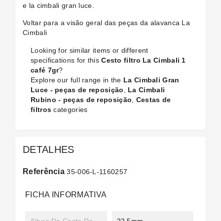
e la cimbali gran luce.
Voltar para a visão geral
das peças da alavanca La
Cimbali
Looking for similar items or different
specifications for this
Cesto filtro La Cimbali 1
café 7gr
?
Explore our full range in the
La Cimbali Gran
Luce - peças de reposição
,
La Cimbali
Rubino - peças de reposição
,
Cestas de
filtros
categories
DETALHES
Referência
35-006-L-1160257
FICHA INFORMATIVA
Altura Da Cesta Do
22.5mm