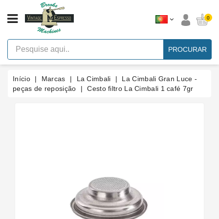
CATEGORIA
0
Máquinas
De
PROCURAR
Café
Expresso
Com
Alavanca
Início
Marcas
La Cimbali
La Cimbali Gran Luce -
Vintage
peças de reposição
Cesto filtro La Cimbali 1 café 7gr
Máquina
De
Café
Expresso
Faema
E61
Marcas
Acessórios
Sobressalentes
Blog