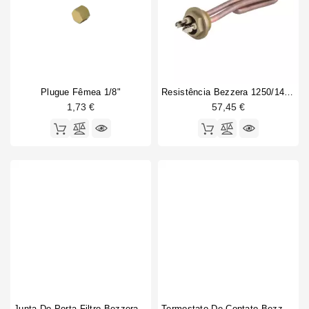
Heating element gasket
1
Juntas
Pressure switch
1
Personalizadas
Pump accessory
1
Safety valve
1
Solenoid valve
1
Plugue Fêmea 1/8"
Resistência Bezzera 1250/1450W 220/240V Original
1,73 €
57,45 €
Junta Do Porta-Filtro Bezzera Strega 7.5mm Original
Termostato De Contato Bezzera 95°C M4 250V 16A