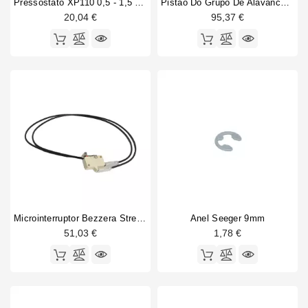
Pressostato XP110 0,5 - 1,5 Bar 1/4"
Pistão Do Grupo De Alavancas Bezzera
20,04 €
95,37 €
Microinterruptor Bezzera Strega Com Fiação Original
Anel Seeger 9mm
51,03 €
1,78 €